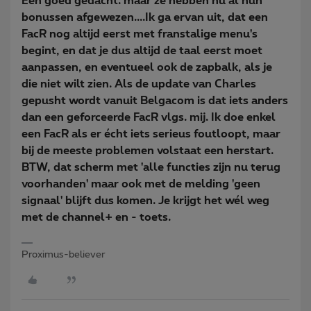
Een goed gedacht. maar ze hebben nu al hun
bonussen afgewezen....Ik ga ervan uit, dat een
FacR nog altijd eerst met franstalige menu's
begint, en dat je dus altijd de taal eerst moet
aanpassen, en eventueel ook de zapbalk, als je
die niet wilt zien. Als de update van Charles
gepusht wordt vanuit Belgacom is dat iets anders
dan een geforceerde FacR vlgs. mij. Ik doe enkel
een FacR als er écht iets serieus foutloopt, maar
bij de meeste problemen volstaat een herstart.
BTW, dat scherm met 'alle functies zijn nu terug
voorhanden' maar ook met de melding 'geen
signaal' blijft dus komen. Je krijgt het wél weg
met de channel+ en - toets.
Proximus-believer