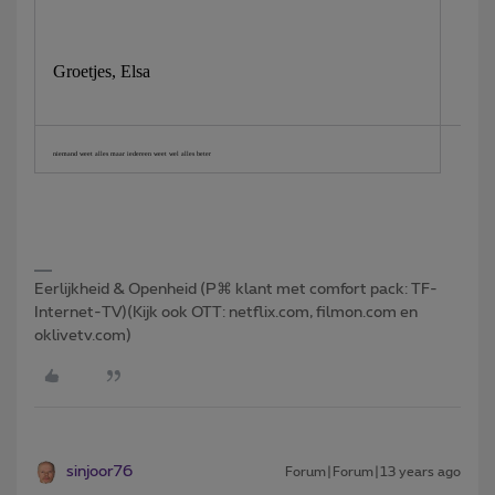
Groetjes, Elsa
niemand weet alles maar iedereen weet wel alles beter
Eerlijkheid & Openheid (P⌘ klant met comfort pack: TF-
Internet-TV)(Kijk ook OTT: netflix.com, filmon.com en
oklivetv.com)
sinjoor76
Forum|Forum|13 years ago