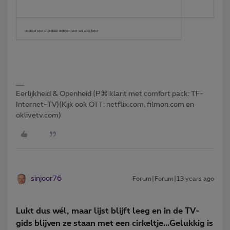
niemand weet alles maar iedereen weet wel alles beter
Eerlijkheid & Openheid (P⌘ klant met comfort pack: TF-
Internet-TV)(Kijk ook OTT: netflix.com, filmon.com en
oklivetv.com)
sinjoor76
Forum|Forum|13 years ago
Lukt dus wél, maar lijst blijft leeg en in de TV-
gids blijven ze staan met een cirkeltje...Gelukkig is