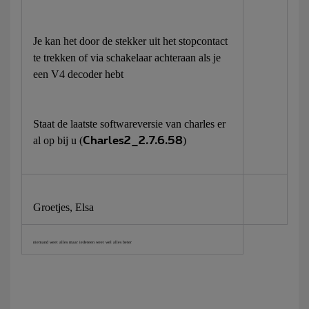
Je kan het door de stekker uit het stopcontact
te trekken of via schakelaar achteraan als je
een V4 decoder hebt
Staat de laatste softwareversie van charles er
al op bij u (
)
Charles2_2.7.6.58
Groetjes, Elsa
niemand weet alles maar iedereen weet wel alles beter