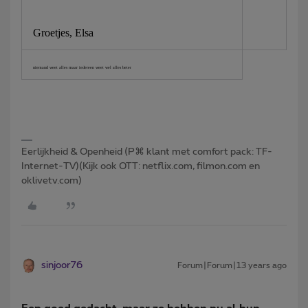
Groetjes, Elsa
niemand weet alles maar iedereen weet wel alles beter
Eerlijkheid & Openheid (P⌘ klant met comfort pack: TF-
Internet-TV)(Kijk ook OTT: netflix.com, filmon.com en
oklivetv.com)
sinjoor76
Forum|Forum|13 years ago