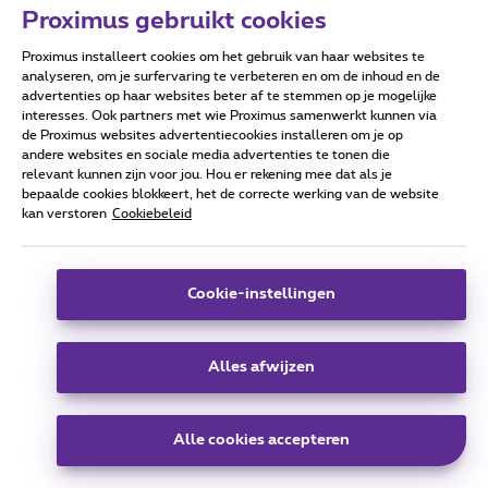
Proximus gebruikt cookies
Proximus installeert cookies om het gebruik van haar websites te
Hoe kom je aan dit scherm 'alle functies'
analyseren, om je surfervaring te verbeteren en om de inhoud en de
advertenties op haar websites beter af te stemmen op je mogelijke
interesses. Ook partners met wie Proximus samenwerkt kunnen via
de Proximus websites advertentiecookies installeren om je op
En inderdaad er is zeker een verschil tussen
andere websites en sociale media advertenties te tonen die
geforceerde software update tov een
relevant kunnen zijn voor jou. Hou er rekening mee dat als je
gepushte,
bepaalde cookies blokkeert, het de correcte werking van de website
kan verstoren
Cookiebeleid
Ik kan dit bv vast stellen als ik een
Cookie-instellingen
geforceerde doe dan staat de taal in het frans
en als ik er ene liet doen door bgc dan stond
dit direct in het NL.
Alles afwijzen
Alle cookies accepteren
Groetjes, Elsa