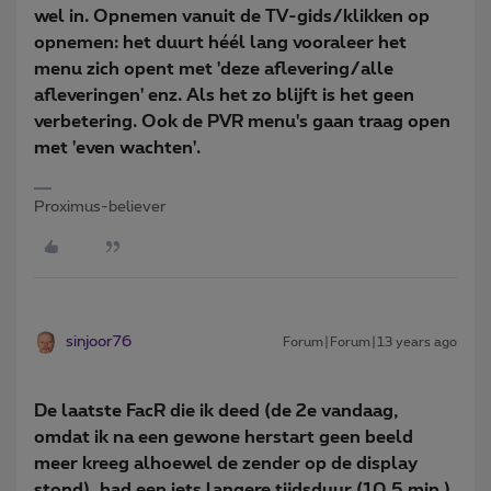
wel in. Opnemen vanuit de TV-gids/klikken op
opnemen: het duurt héél lang vooraleer het
menu zich opent met 'deze aflevering/alle
afleveringen' enz. Als het zo blijft is het geen
verbetering. Ook de PVR menu's gaan traag open
met 'even wachten'.
Proximus-believer
sinjoor76
Forum|Forum|13 years ago
De laatste FacR die ik deed (de 2e vandaag,
omdat ik na een gewone herstart geen beeld
meer kreeg alhoewel de zender op de display
stond), had een iets langere tijdsduur (10,5 min.),