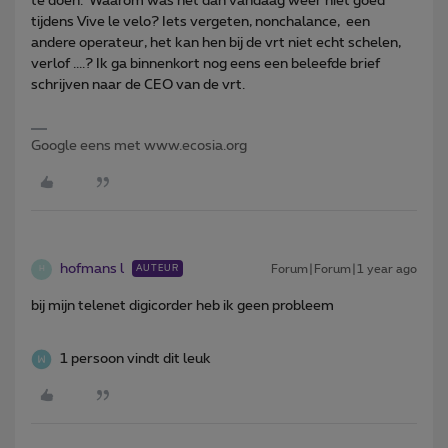
te doen. Waarom was het dan vandaag weer niet goed
tijdens Vive le velo? Iets vergeten, nonchalance, een
andere operateur, het kan hen bij de vrt niet echt schelen,
verlof ....? Ik ga binnenkort nog eens een beleefde brief
schrijven naar de CEO van de vrt.
Google eens met www.ecosia.org
hofmans l
Forum|Forum|1 year ago
AUTEUR
H
bij mijn telenet digicorder heb ik geen probleem
1 persoon vindt dit leuk