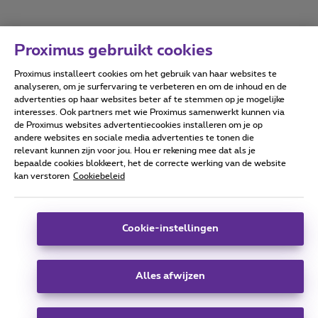
Proximus gebruikt cookies
Proximus installeert cookies om het gebruik van haar websites te
Forumvoorwaarden
Accessibility statement
analyseren, om je surfervaring te verbeteren en om de inhoud en de
advertenties op haar websites beter af te stemmen op je mogelijke
interesses. Ook partners met wie Proximus samenwerkt kunnen via
de Proximus websites advertentiecookies installeren om je op
andere websites en sociale media advertenties te tonen die
relevant kunnen zijn voor jou. Hou er rekening mee dat als je
Alle rechten voorbehouden. ©
2026
Proximus
bepaalde cookies blokkeert, het de correcte werking van de website
kan verstoren
Cookiebeleid
Algemene voorwaarden, consumenteninfo
Prijslijst en tarieven
Toegankelijkheid
Privacy
Cookiebeleid
Cookie manager
Bedrijfsgegevens
Deze website is gecreëerd en wordt beheerd conform het
Cookie-instellingen
Belgisch recht.
Koning Albert II-laan 27 - B-1030 Brussel.
Alles afwijzen
Carrier & Wholesale Solutions