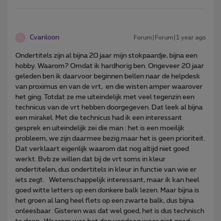
Cvanloon
Forum|Forum|1 year ago
C
Ondertitels zijn al bijna 20 jaar mijn stokpaardje, bijna een
hobby. Waarom? Omdat ik hardhorig ben. Ongeveer 20 jaar
geleden ben ik daarvoor beginnen bellen naar de helpdesk
van proximus en van de vrt, en die wisten amper waarover
het ging. Totdat ze me uiteindelijk met veel tegenzin een
technicus van de vrt hebben doorgegeven. Dat leek al bijna
een mirakel. Met die technicus had ik een interessant
gesprek en uiteindelijk zei die man : het is een moeilijk
probleem, we zijn daarmee bezig maar het is geen prioriteit.
Dat verklaart eigenlijk waarom dat nog altijd niet goed
werkt. Bvb ze willen dat bij de vrt soms in kleur
ondertitelen, dus ondertitels in kleur in functie van wie er
iets zegt. Wetenschappelijk interessant, maar ik kan heel
goed witte letters op een donkere balk lezen. Maar bijna is
het groen al lang heel flets op een zwarte balk, dus bijna
onleesbaar. Gisteren was dat wel goed, het is dus technisch