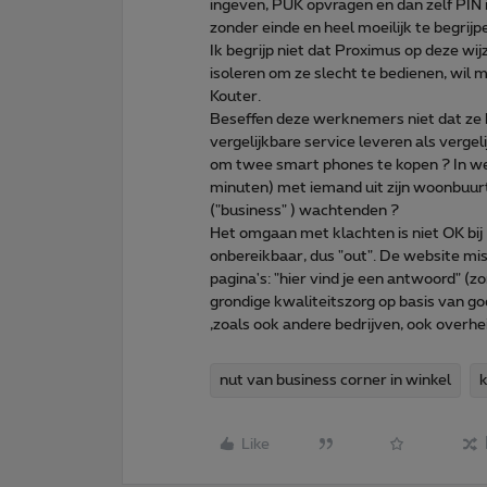
ingeven, PUK opvragen en dan zelf PIN 
zonder einde en heel moeilijk te begrijp
Ik begrijp niet dat Proximus op deze wi
isoleren om ze slecht te bedienen, wil me
Kouter.
Beseffen deze werknemers niet dat ze h
vergelijkbare service leveren als vergel
om twee smart phones te kopen ? In wel
minuten) met iemand uit zijn woonbuurt
("business" ) wachtenden ?
Het omgaan met klachten is niet OK bij P
onbereikbaar, dus "out". De website misle
pagina's: "hier vind je een antwoord" (
grondige kwaliteitszorg op basis van g
,zoals ook andere bedrijven, ook overhe
nut van business corner in winkel
k
Like