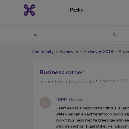
Packs
Community
Archieven
Archieven 2018
Busin
Business corner
1 reactie
239
Forum|Forum|8 years ago
LDPR
Newbie
L
Heeft een business corner zin als je l
willen helpen en achteraf toch nodig bli
Wordt business niet te breed gedefiniee
wachten achter klaarblijkelijke hobbym