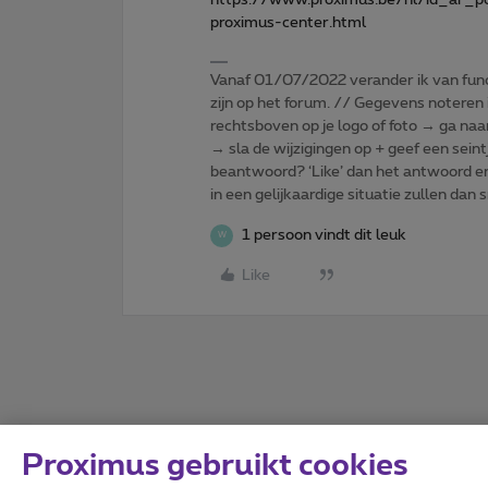
proximus-center.html
Vanaf 01/07/2022 verander ik van func
zijn op het forum. // Gegevens noteren i
rechtsboven op je logo of foto → ga naa
→ sla de wijzigingen op + geef een seint
beantwoord? ‘Like’ dan het antwoord e
in een gelijkaardige situatie zullen dan 
1 persoon vindt dit leuk
W
Like
Proximus gebruikt cookies