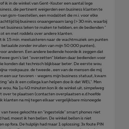
rof ik in de winkel van Gent-Kouter een aantal lege
siness, die pertinent weigerden een business klanten te
van gsm-toestellen, een modaliteit die m.i. voor elke
achttijd bij business onaangenaam lang (> 30 min, waarbij
et business leken te maken te hebben, en de bedienden "
" tot en met roddels over andere klanten.
ht ik 15 min. meeluisteren naar de wachtmuziek om punten
, ik betaalde zonder inruilen van mijn 50 000 punten),
 voor anderen. Een andere bediende hoorde ik zeggen dat
de twee gsm's liet "overzetten" bleken daar bedienden voor
ie konden dat technisch blijkbaar beter. De eerste wou
bijna-rookpauze. de tweede , een van de mensen die mij
ssen een uur tevoren - wegens mijn business statuut, kwam
ting "als ik een collega kan helpen doe ik dat WEL". Men
 ze wou. Na 1u 40 minuten kon ik de winkel uit, simpelweg
t over te plaatsen (contacten overplaatsen e.d.hoefde
 ik klanten na mij tegen elkaar vergelijkbare misnoegde
 van twee gekochte en "ingestelde" smart phones niet
d had, moest ik hen bellen. De winkel bellen is niet
en op fora. De hulplijn had maar 1 oplossing: 3x foute PIN