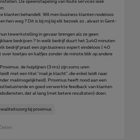
instellen. De opeenstapeling van foute services leek
en.
jze klanten behandelt. Wil men business klanten nodeloos
n hen weg ? Dit is bij mij bij elk bezoek zo , alvast in Gent-
un tewerkstelling in gevaar brengen als ze geen
ijkbare bedrijven ? In welk bedrijf duurt het 1u40 minuten
k bedrijf praat een zgn.business expert eindeloos ( 40
 over koetjes en kalfjes zonder de minste blik op andere
roximus. de hulplijnen (3 nrs) zijn soms uren
idt met een titel "mail je klacht", die enkel leidt naar
zonder mailmogelijkheid). Proximus heeft nood aan een
oed beluisterde en goed verwerkte feedback van klanten
idsdiensten, dat al lang (met betere resultaten) doen.
waliteitszorg bij proximus
Delen