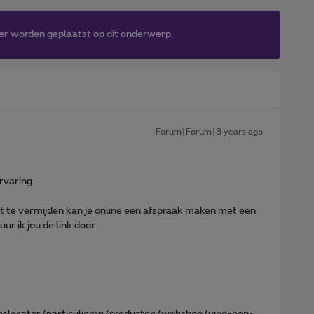
er worden geplaatst op dit onderwerp.
Forum|Forum|8 years ago
rvaring.
t te vermijden kan je online een afspraak maken met een
r ik jou de link door.
slocator/particulieren/producten/webshop/vind-een-