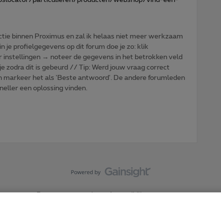
tie binnen Proximus en zal ik helaas niet meer werkzaam
n je profielgegevens op dit forum doe je zo: klik
r instellingen → noteer de gegevens in het betrokken veld
je zodra dit is gebeurd // Tip: Werd jouw vraag correct
n markeer het als 'Beste antwoord'. De andere forumleden
sneller een oplossing vinden.
Forumvoorwaarden
Accessibility statement