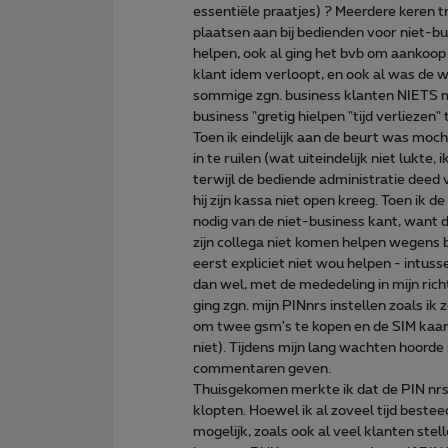
essentiële praatjes) ? Meerdere keren t
plaatsen aan bij bedienden voor niet-bu
helpen, ook al ging het bvb om aankoop 
klant idem verloopt, en ook al was de w
sommige zgn. business klanten NIETS m
business "gretig hielpen "tijd verliezen
Toen ik eindelijk aan de beurt was moc
in te ruilen (wat uiteindelijk niet lukte
terwijl de bediende administratie deed
hij zijn kassa niet open kreeg. Toen ik 
nodig van de niet-business kant, want d
zijn collega niet komen helpen wegens 
eerst expliciet niet wou helpen - intu
dan wel, met de mededeling in mijn rich
ging zgn. mijn PINnrs instellen zoals ik
om twee gsm's te kopen en de SIM kaar
niet). Tijdens mijn lang wachten hoorde
commentaren geven.
Thuisgekomen merkte ik dat de PIN nrs
klopten. Hoewel ik al zoveel tijd bestee
mogelijk, zoals ook al veel klanten stell