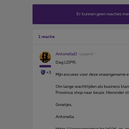
Er kunnen geen reacties me
1 reactie
AntonellaD
Legend
Dag LDPR,
+3
Mijn excuses voor deze onaangename e
Om lange wachttijden als business klan
Proximus shop naar keuze. Hieronder stuu
Groetjes,
Antonella
https://www.proximus.be/nl/id_ar_po